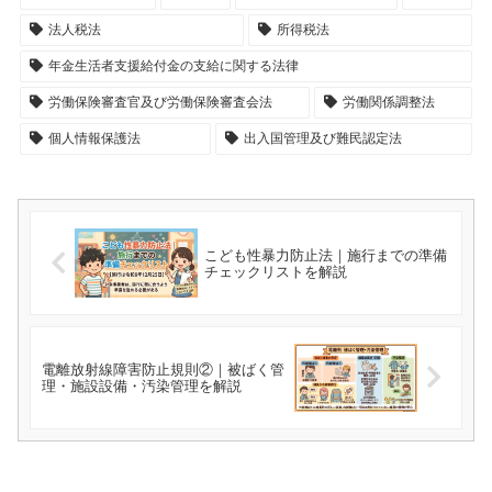
法人税法
所得税法
年金生活者支援給付金の支給に関する法律
労働保険審査官及び労働保険審査会法
労働関係調整法
個人情報保護法
出入国管理及び難民認定法
こども性暴力防止法｜施行までの準備
チェックリストを解説
電離放射線障害防止規則②｜被ばく管
理・施設設備・汚染管理を解説