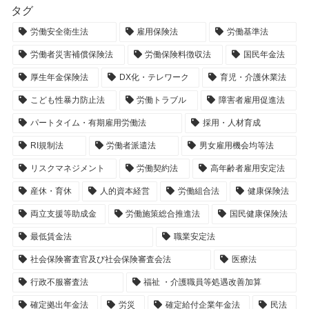
タグ
労働安全衛生法
雇用保険法
労働基準法
労働者災害補償保険法
労働保険料徴収法
国民年金法
厚生年金保険法
DX化・テレワーク
育児・介護休業法
こども性暴力防止法
労働トラブル
障害者雇用促進法
パートタイム・有期雇用労働法
採用・人材育成
RI規制法
労働者派遣法
男女雇用機会均等法
リスクマネジメント
労働契約法
高年齢者雇用安定法
産休・育休
人的資本経営
労働組合法
健康保険法
両立支援等助成金
労働施策総合推進法
国民健康保険法
最低賃金法
職業安定法
社会保険審査官及び社会保険審査会法
医療法
行政不服審査法
福祉 ・介護職員等処遇改善加算
確定拠出年金法
労災
確定給付企業年金法
民法