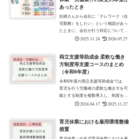
あったとき
妊婦さんから会社に「テレワーク（在
宅勤務）をしたい」という相談があっ
たときに、会社が行う対応について社
労士目線で解説します。法律では、産
2025.11.24
2026.05.27
前6週間（多胎妊娠の場合は14週間）
の女性従業員から請求があったとき
両立支援等助成金 柔軟な働き
は、産前休業をさせなければなりませ
助成金・労働社会保険
方制度等支援コースのまとめ
ん...
（令和6年度）
令和6年度の両立支援等助成金では、
育児を行う労働者の柔軟な働き方を可
能とする制度を複数導入し、制度を利
用した労働者に対する支援を行った場
2024.04.17
2025.11.27
合に助成する「柔軟な働き方制度等支
援コース」が新設されました。このコ
育児休業における雇用環境整備
ラムでは、この新しい助成金について
就業規則・人事制度
措置
ポイントをまとめました。
育児休業・出生児育児休業における雇