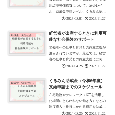
用環境整備措置について、法令レベ
ル、助成金申請レベル、くるみん認定
レベル、労使協定あり・なし、で要求
2023.05.01
2025.11.27
される措置を情報整理し、できるだけ
取り組みやすい措置の組み合わせの最
経営者が出産するときに利用可
適解を考えてみました。
助成金・労働社会保険
能な社会保険のサポート
労働者への仕事と育児との両立支援が
注目されていますが、最近では、経営
者の仕事と育児との両立支援には何が
あるのか気になる経営者さん、役員さ
2024.04.26
2025.11.22
んからのご相談も頂いております。今
回は、女性経営者が出産するときに利
くるみん助成金（令和6年度）
用可能な社会保険のサポートについて
助成金・労働社会保険
支給申請までのスケジュール
紹介します。
在宅勤務やテレワーク（ICTを活用し
た場所にとらわれない働き方）などの
制度導入・維持にかかる費用を助成す
る「くるみん助成金（中小企業子ど
2024.05.26
2025.11.22