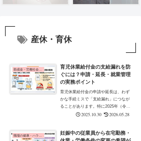
産休・育休
育児休業給付金の支給漏れを防
助成金・労働社会保険
ぐには？申請・延長・就業管理
の実務ポイント
育児休業給付金の申請や延長は、わず
かな手続ミスで「支給漏れ」につなが
ることがあります。特に2025年（令和
7年）の制度改正以降は、申請期限・
2025.10.30
2026.05.28
就業日数・延長要件がより厳格に運用
され、実務上の注意が欠かせません。
妊娠中の従業員から在宅勤務・
本記事では、社会保険労務士の立場...
職場の健康・ハラスメント
休業・労働条件の変更の希望が