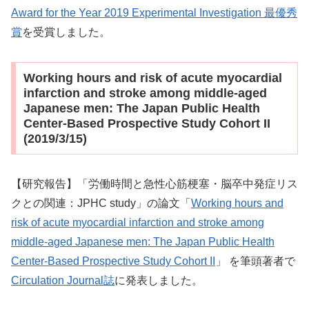
Award for the Year 2019 Experimental Investigation 最優秀
賞
を受賞しました。
Working hours and risk of acute myocardial
infarction and stroke among middle-aged
Japanese men: The Japan Public Health
Center-Based Prospective Study Cohort II
(2019/3/15)
【研究報告】「労働時間と急性心筋梗塞・脳卒中発症リス
クとの関連：JPHC study」の論文「
Working hours and
risk of acute myocardial infarction and stroke among
middle-aged Japanese men: The Japan Public Health
Center-Based Prospective Study Cohort II
」 を筆頭著者で
Circulation Journal誌
に発表しました。