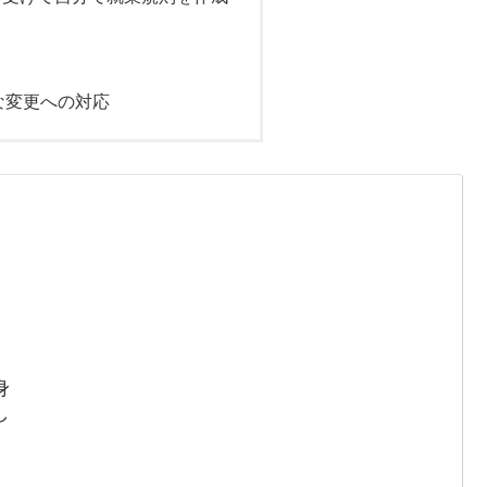
な変更への対応
身
し