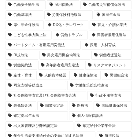
労働安全衛生法
雇用保険法
労働者災害補償保険法
労働基準法
労働保険料徴収法
国民年金法
厚生年金保険法
DX化・テレワーク
育児・介護休業法
こども性暴力防止法
労働トラブル
障害者雇用促進法
パートタイム・有期雇用労働法
採用・人材育成
RI規制法
男女雇用機会均等法
労働者派遣法
労働契約法
高年齢者雇用安定法
リスクマネジメント
産休・育休
人的資本経営
健康保険法
労働組合法
両立支援等助成金
労働施策総合推進法
社会保険審査官及び社会保険審査会法
行政不服審査法
最低賃金法
職業安定法
医療法
国民健康保険法
確定拠出年金法
個人情報保護法
出入国管理及び難民認定法
確定給付企業年金法
年金生活者支援給付金の支給に関する法律
所得税法