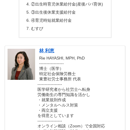
②出生時育児休業給付金(産後パパ育休)
③出生後休業支援給付金
④育児時短就業給付金
むすび
林 利恵
Rie HAYASHI, MPH, PhD
-----------------
博士（医学）
特定社会保険労務士
東豊社労士事務所 代表
-----------------
医学研究者から社労士へ転身
労働衛生の専門知識を活かし
・就業規則作成
・メンタルヘルス対策
・両立支援
を得意としています
-----------------
オンライン相談（Zoom）で全国対応