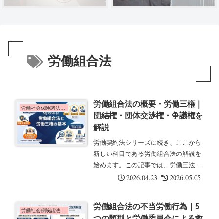
労働組合法
労働組合法の概要・労働三権｜
労働社会保険諸法令の基礎知識
団結権・団体交渉権・争議権を
解説
労働契約法シリーズに続き、ここから
新しい科目である労働組合法の解説を
始めます。この記事では、労働三法の
体系と憲法第28条の労働三権について
2026.04.23
2026.05.05
解説します。労働三法の体系労働関係
の法律は、次の3つで構成されていま
労働組合法の不当労働行為｜5
す。労働基準法 取締法規(罰則あり...
労働社会保険諸法令の基礎知識
つの類型と労働委員会による救