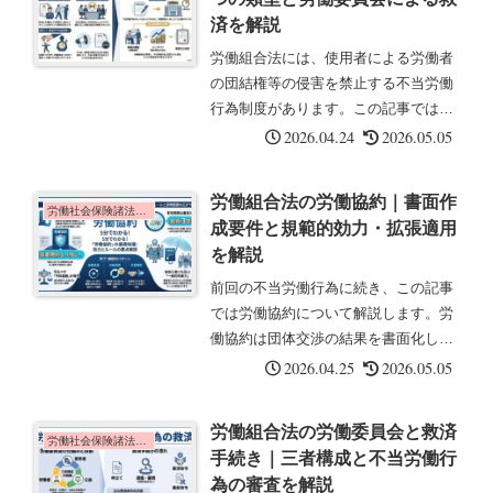
済を解説
労働組合法には、使用者による労働者
の団結権等の侵害を禁止する不当労働
行為制度があります。この記事では、
不当労働行為の5つの類型と救済手続
2026.04.24
2026.05.05
きについて解説します。不当労働行為
とは(第7条)不当労働行為とは、使用者
労働組合法の労働協約｜書面作
が労働者の団結権等を侵害する行為...
労働社会保険諸法令の基礎知識
成要件と規範的効力・拡張適用
を解説
前回の不当労働行為に続き、この記事
では労働協約について解説します。労
働協約は団体交渉の結果を書面化した
もので、強い効力を持つ重要な制度で
2026.04.25
2026.05.05
す。労働協約とは(第14条)労働協約と
は、労働組合と使用者またはその団体
労働組合法の労働委員会と救済
との間で締結される労働条件等に関...
労働社会保険諸法令の基礎知識
手続き｜三者構成と不当労働行
為の審査を解説