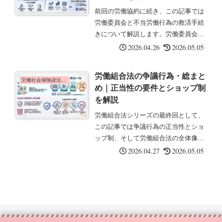
前回の労働協約に続き、この記事では
労働委員会と不当労働行為の救済手続
きについて解説します。労働委員会
は、労使紛争の解決や不当労働行為の
2026.04.26
2026.05.05
救済を担う重要な機関です。労働委員
会とは(第19条から)労働委員会とは、
労働組合法の争議行為・総まと
労働争議の調整や不当労働行為の審
労働社会保険諸法令の基礎知識
め｜正当性の要件とショップ制
査...
を解説
労働組合法シリーズの最終回として、
この記事では争議行為の正当性とショ
ップ制、そして労働組合法の全体像に
ついてまとめます。争議行為とは争議
2026.04.27
2026.05.05
行為とは、労働関係の当事者が、その
主張を貫徹することを目的として行う
行為であって、業務の正常な運営を阻
害...