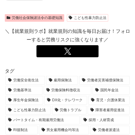
労働社会保険諸法令の基礎知識
こども性暴力防止法
＼【就業規則ラボ】就業規則の知識を毎日お届け！フォロ
ーすると労務リスクに強くなります／
タグ
労働安全衛生法
雇用保険法
労働者災害補償保険法
労働基準法
労働保険料徴収法
国民年金法
厚生年金保険法
DX化・テレワーク
育児・介護休業法
こども性暴力防止法
労働トラブル
障害者雇用促進法
パートタイム・有期雇用労働法
採用・人材育成
RI規制法
男女雇用機会均等法
労働者派遣法