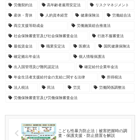
労働契約法
高年齢者雇用安定法
リスクマネジメント
産休・育休
人的資本経営
健康保険法
労働組合法
両立支援等助成金
労働施策総合推進法
社会保険審査官及び社会保険審査会法
行政不服審査法
最低賃金法
職業安定法
医療法
国民健康保険法
確定拠出年金法
個人情報保護法
出入国管理及び難民認定法
確定給付企業年金法
年金生活者支援給付金の支給に関する法律
所得税法
法人税法
民法
労災
労働関係調整法
労働保険審査官及び労働保険審査会法
こども性暴力防止法｜被害把握時の調
査・保護支援・防止措置を解説