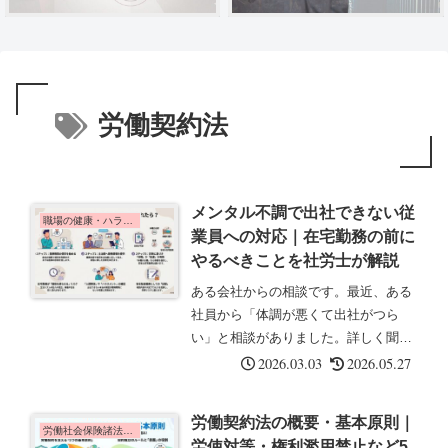
労働契約法
メンタル不調で出社できない従
職場の健康・ハラスメント
業員への対応｜在宅勤務の前に
やるべきことを社労士が解説
ある会社からの相談です。最近、ある
社員から「体調が悪くて出社がつら
い」と相談がありました。詳しく聞く
と、朝起きられない、通勤電車に乗る
2026.03.03
2026.05.27
と気分が悪くなる、とのことです。本
人は「在宅勤務にしてもらえれば働け
労働契約法の概要・基本原則｜
る」と言っているのですが、どう対応
労働社会保険諸法令の基礎知識
労使対等・権利濫用禁止など5