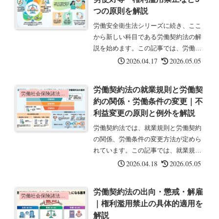
すれ...
つの原則を解説
労働安全衛生法シリーズに続き、ここ
から新しい科目である労働契約法の解
説を始めます。この記事では、労働契
約法の目的と5つの基本原則について
2026.04.17
2026.05.05
解説します。労働契約法とは労働契約
法とは、労働契約に関する基本的なル
労働契約法の就業規則と労働契
ールを定めた法律です(2008年・平...
労働社会保険諸法令の基礎知識
約の関係・労働条件の変更｜不
利益変更の原則と例外を解説
労働契約法では、就業規則と労働契約
の関係、労働条件の変更方法が定めら
れています。この記事では、就業規則
の効力と不利益変更のルールについて
2026.04.18
2026.05.05
解説します。就業規則と労働契約の関
係(第7条)労働者及び使用者が労働契約
労働契約法の出向・懲戒・解雇
を締結する場合において、使用者が...
労働社会保険諸法令の基礎知識
｜権利濫用禁止の具体的適用を
解説