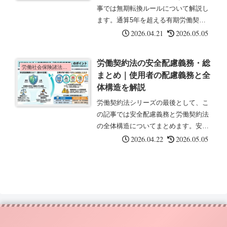
事では無期転換ルールについて解説し
ます。通算5年を超える有期労働契約
には、無期転換申込権が発生する重要
2026.04.21
2026.05.05
な制度です。無期転換ルール(第18条)
同一の使用者との間で締結された2以
労働契約法の安全配慮義務・総
上の有期労働契約の通算契約期間が...
労働社会保険諸法令の基礎知識
まとめ｜使用者の配慮義務と全
体構造を解説
労働契約法シリーズの最後として、こ
の記事では安全配慮義務と労働契約法
の全体構造についてまとめます。安全
配慮義務は使用者の重要な義務の一つ
2026.04.22
2026.05.05
です。安全配慮義務(第5条)使用者は、
労働契約に伴い、労働者がその生命、
身体等の安全を確保しつつ労働する...