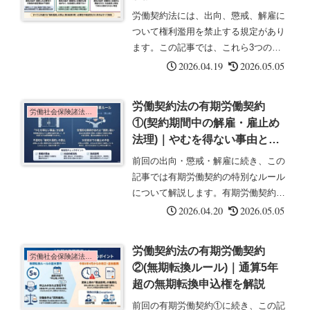
労働契約法には、出向、懲戒、解雇に
ついて権利濫用を禁止する規定があり
ます。この記事では、これら3つの制
度と権利濫用の判断基準について解説
2026.04.19
2026.05.05
します。出向(第14条)使用者が労働者
に出向を命ずることができる場合にお
労働契約法の有期労働契約
いて、当該出向の命令が、その必要...
労働社会保険諸法令の基礎知識
①(契約期間中の解雇・雇止め
法理)｜やむを得ない事由と雇
止め法理を解説
前回の出向・懲戒・解雇に続き、この
記事では有期労働契約の特別なルール
について解説します。有期労働契約に
は、期間中の解雇制限と雇止めに関す
2026.04.20
2026.05.05
る重要な規定があります。契約期間中
の解雇等(第17条)有期労働契約には、
労働契約法の有期労働契約
次の2つの規定があります。①期間...
労働社会保険諸法令の基礎知識
②(無期転換ルール)｜通算5年
超の無期転換申込権を解説
前回の有期労働契約①に続き、この記