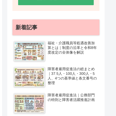
新着記事
福祉・介護職員等処遇改善加
算とは｜制度の沿革と令和8年
度改定の全体像を解説
障害者雇用促進法の総まとめ
｜37.5人・100人・300人・5
人、4つの基準値と条文番号の
整理
障害者雇用促進法｜公務部門
の特則と障害者活躍推進計画