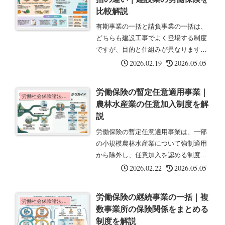
設...
比較解説
有期事業の一括と請負事業の一括は、
どちらも建設工事でよく登場する制度
ですが、目的と仕組みが異なります。
この記事では、2つの制度の違いと共
2026.02.19
2026.05.05
通点をわかりやすく比較します。2つ
の制度の違い有期事業の一括と請負事
労働保険の暫定任意適用事業｜
業の一括は、どちらも建設の事業に関
労働社会保険諸法令の基礎知識
農林水産業の任意加入制度を解
わ...
説
労働保険の暫定任意適用事業は、一部
の小規模農林水産業について強制適用
から除外し、任意加入を認める制度で
す。この記事では、対象事業と加入・
2026.02.22
2026.05.05
脱退の手続きについて解説します。暫
定任意適用事業とは暫定任意適用事業
労働保険の継続事業の一括｜複
とは、当分の間、労働保険の強制適用
労働社会保険諸法令の基礎知識
数事業所の保険関係をまとめる
か...
制度を解説