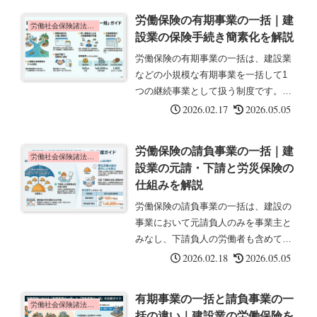
の算定基礎となる、事業主がその事業
労働保険の有期事業の一括｜建
に使用するすべての労働者に支払う賃
労働社会保険諸法令の基礎知識
設業の保険手続き簡素化を解説
金...
労働保険の有期事業の一括は、建設業
などの小規模な有期事業を一括して1
つの継続事業として扱う制度です。こ
の記事では、一括の要件とメリットに
2026.02.17
2026.05.05
ついて解説します。有期事業の一括と
は有期事業の一括とは、建設業や立木
労働保険の請負事業の一括｜建
の伐採の事業で、小規模な有期事業
労働社会保険諸法令の基礎知識
設業の元請・下請と労災保険の
(工...
仕組みを解説
労働保険の請負事業の一括は、建設の
事業において元請負人のみを事業主と
みなし、下請負人の労働者も含めて一
括して労災保険を適用する制度です。
2026.02.18
2026.05.05
この記事では、一括の効果と下請負事
業の分離について解説します。請負事
有期事業の一括と請負事業の一
業の一括とは請負事業の一括とは、建
労働社会保険諸法令の基礎知識
括の違い｜建設業の労働保険を