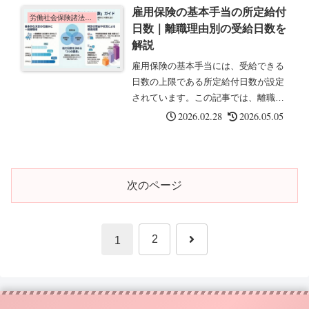
失業中に1日あたり支給される金額で
雇用保険の基本手当の所定給付
す。この日額に所定給付日数を乗じた
労働社会保険諸法令の基礎知識
日数｜離職理由別の受給日数を
額...
解説
雇用保険の基本手当には、受給できる
日数の上限である所定給付日数が設定
されています。この記事では、離職理
由や年齢、被保険者期間による所定給
2026.02.28
2026.05.05
付日数の違いについて解説します。所
定給付日数とは所定給付日数とは、基
本手当を受給できる日数の上限です。
こ...
次のページ
次
2
1
へ