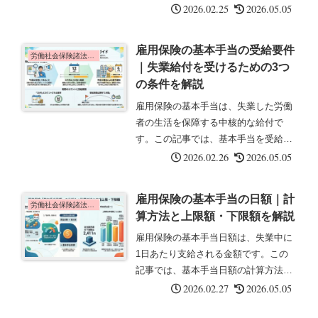
は、雇用保険の給付体系の全体像につ
2026.02.25
2026.05.05
いて解説します。雇用保険事業の全体
像雇用保険事業は、次の3つで構成さ
雇用保険の基本手当の受給要件
れています。①失業等給付 失業した労
労働社会保険諸法令の基礎知識
｜失業給付を受けるための3つ
働...
の条件を解説
雇用保険の基本手当は、失業した労働
者の生活を保障する中核的な給付で
す。この記事では、基本手当を受給す
るための要件について解説します。基
2026.02.26
2026.05.05
本手当とは基本手当とは、一般被保険
者が失業した場合に支給される給付で
雇用保険の基本手当の日額｜計
す。雇用保険の中核となる給付であ
労働社会保険諸法令の基礎知識
算方法と上限額・下限額を解説
り、失...
雇用保険の基本手当日額は、失業中に
1日あたり支給される金額です。この
記事では、基本手当日額の計算方法と
上限額・下限額について解説します。
2026.02.27
2026.05.05
基本手当日額とは基本手当日額とは、