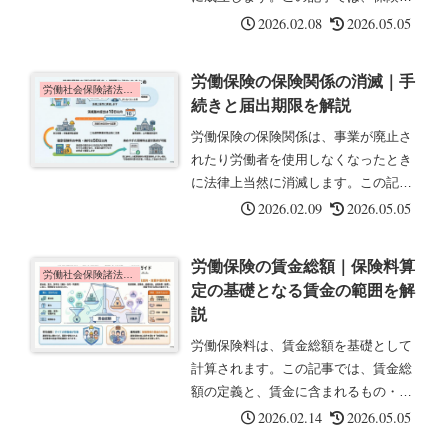
係成立時の手続きと届出期限について
2026.02.08
2026.05.05
解説します。保険関係の成立とは保険
関係の成立とは、事業が開始され、労
労働保険の保険関係の消滅｜手
働保険の適用事業となったときに、法
労働社会保険諸法令の基礎知識
続きと届出期限を解説
律...
労働保険の保険関係は、事業が廃止さ
れたり労働者を使用しなくなったとき
に法律上当然に消滅します。この記事
では、保険関係消滅時の手続きと届出
2026.02.09
2026.05.05
期限について解説します。保険関係の
消滅とは保険関係の消滅とは、事業が
労働保険の賃金総額｜保険料算
廃止・終了したとき、または労働者を
労働社会保険諸法令の基礎知識
定の基礎となる賃金の範囲を解
使...
説
労働保険料は、賃金総額を基礎として
計算されます。この記事では、賃金総
額の定義と、賃金に含まれるもの・含
まれないものについて解説します。賃
2026.02.14
2026.05.05
金総額とは賃金総額とは、労働保険料