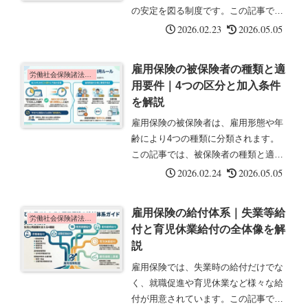
の安定を図る制度です。この記事で
は、雇用保険の目的と制度の概要につ
2026.02.23
2026.05.05
いて解説します。雇用保険法とは雇用
保険法とは、労働者が失業した場合や
雇用保険の被保険者の種類と適
雇用の継続が困難となった場合に必要
労働社会保険諸法令の基礎知識
用要件｜4つの区分と加入条件
な給...
を解説
雇用保険の被保険者は、雇用形態や年
齢により4つの種類に分類されます。
この記事では、被保険者の種類と適用
要件について解説します。被保険者の
2026.02.24
2026.05.05
4つの種類雇用保険の被保険者は、次
の4種類に分類されます。①一般被保
雇用保険の給付体系｜失業等給
険者 他の3種類に該当しない被保険
労働社会保険諸法令の基礎知識
付と育児休業給付の全体像を解
者...
説
雇用保険では、失業時の給付だけでな
く、就職促進や育児休業など様々な給
付が用意されています。この記事で