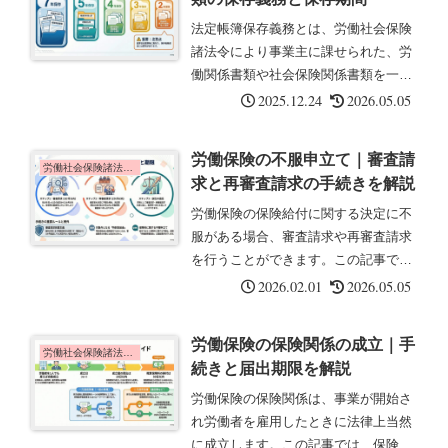
2）...
法定帳簿保存義務とは、労働社会保険
諸法令により事業主に課せられた、労
働関係書類や社会保険関係書類を一定
期間保存する義務です。労働基準法第
2025.12.24
2026.05.05
109条をはじめ、各法令で具体的な保
存期間と起算日が定められています。
労働保険の不服申立て｜審査請
これらの書類は、労働基準監督署の
労働社会保険諸法令の基礎知識
求と再審査請求の手続きを解説
調...
労働保険の保険給付に関する決定に不
服がある場合、審査請求や再審査請求
を行うことができます。この記事で
は、不服申立ての手続きと注意点につ
2026.02.01
2026.05.05
いて解説します。労働保険とは労働保
険とは、労災保険と雇用保険を一つに
労働保険の保険関係の成立｜手
まとめた総称のことです。不服申立て
労働社会保険諸法令の基礎知識
続きと届出期限を解説
の対...
労働保険の保険関係は、事業が開始さ
れ労働者を雇用したときに法律上当然
に成立します。この記事では、保険関