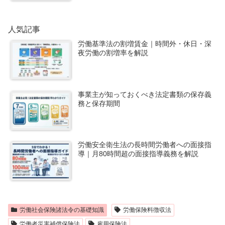
人気記事
労働基準法の割増賃金｜時間外・休日・深
夜労働の割増率を解説
事業主が知っておくべき法定書類の保存義
務と保存期間
労働安全衛生法の長時間労働者への面接指
導｜月80時間超の面接指導義務を解説
労働社会保険諸法令の基礎知識
労働保険料徴収法
労働者災害補償保険法
雇用保険法