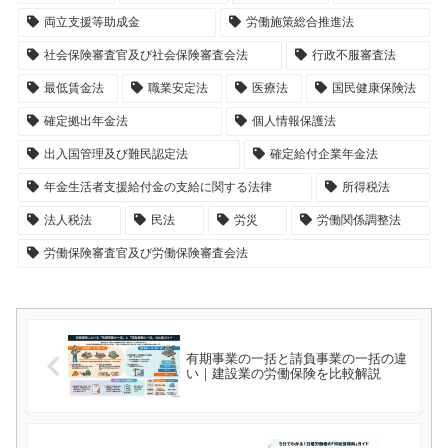
両立支援等助成金
労働施策総合推進法
社会保険審査官及び社会保険審査会法
行政不服審査法
最低賃金法
職業安定法
医療法
国民健康保険法
確定拠出年金法
個人情報保護法
出入国管理及び難民認定法
確定給付企業年金法
年金生活者支援給付金の支給に関する法律
所得税法
法人税法
民法
労災
労働関係調整法
労働保険審査官及び労働保険審査会法
有期事業の一括と請負事業の一括の違
い｜建設業の労働保険を比較解説