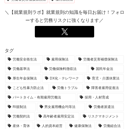
＼【就業規則ラボ】就業規則の知識を毎日お届け！フォロ
ーすると労務リスクに強くなります／
タグ
労働安全衛生法
雇用保険法
労働者災害補償保険法
労働基準法
労働保険料徴収法
国民年金法
厚生年金保険法
DX化・テレワーク
育児・介護休業法
こども性暴力防止法
労働トラブル
障害者雇用促進法
パートタイム・有期雇用労働法
採用・人材育成
RI規制法
男女雇用機会均等法
労働者派遣法
労働契約法
高年齢者雇用安定法
リスクマネジメント
産休・育休
人的資本経営
健康保険法
労働組合法