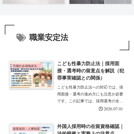
職業安定法
こども性暴力防止法｜採用面
労働社会保険諸法令の基礎知識
接・選考時の留意点を解説（犯
罪事実確認との関係）
こども性暴力防止法への対応では、採
用面接・選考の進め方にも注意が必要
です。この記事では、採用選考の全体
像と面接時の留意点について、犯罪事
2026.07.01
実確認との関係を踏まえて解説しま
す。採用選考の全体像（時系列）募
外国人採用時の在留資格確認｜
集：採用条件に「特定性犯罪前科がな
就業規則・人事制度
法的根拠と実務上の注意点