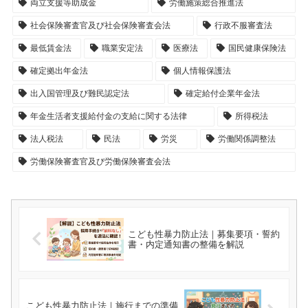
両立支援等助成金
労働施策総合推進法
社会保険審査官及び社会保険審査会法
行政不服審査法
最低賃金法
職業安定法
医療法
国民健康保険法
確定拠出年金法
個人情報保護法
出入国管理及び難民認定法
確定給付企業年金法
年金生活者支援給付金の支給に関する法律
所得税法
法人税法
民法
労災
労働関係調整法
労働保険審査官及び労働保険審査会法
こども性暴力防止法｜募集要項・誓約
書・内定通知書の整備を解説
こども性暴力防止法｜施行までの準備