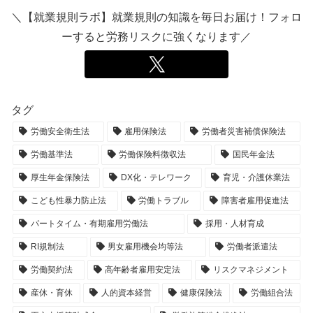
＼【就業規則ラボ】就業規則の知識を毎日お届け！フォロ
ーすると労務リスクに強くなります／
タグ
労働安全衛生法
雇用保険法
労働者災害補償保険法
労働基準法
労働保険料徴収法
国民年金法
厚生年金保険法
DX化・テレワーク
育児・介護休業法
こども性暴力防止法
労働トラブル
障害者雇用促進法
パートタイム・有期雇用労働法
採用・人材育成
RI規制法
男女雇用機会均等法
労働者派遣法
労働契約法
高年齢者雇用安定法
リスクマネジメント
産休・育休
人的資本経営
健康保険法
労働組合法