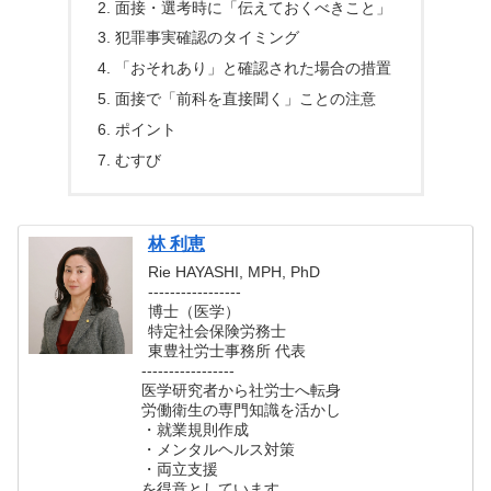
面接・選考時に「伝えておくべきこと」
犯罪事実確認のタイミング
「おそれあり」と確認された場合の措置
面接で「前科を直接聞く」ことの注意
ポイント
むすび
林 利恵
Rie HAYASHI, MPH, PhD
-----------------
博士（医学）
特定社会保険労務士
東豊社労士事務所 代表
-----------------
医学研究者から社労士へ転身
労働衛生の専門知識を活かし
・就業規則作成
・メンタルヘルス対策
・両立支援
を得意としています