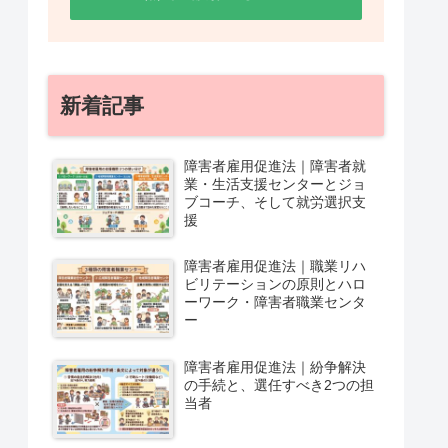
新着記事
障害者雇用促進法｜障害者就
業・生活支援センターとジョ
ブコーチ、そして就労選択支
援
障害者雇用促進法｜職業リハ
ビリテーションの原則とハロ
ーワーク・障害者職業センタ
ー
障害者雇用促進法｜紛争解決
の手続と、選任すべき2つの担
当者