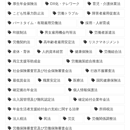
厚生年金保険法
DX化・テレワーク
育児・介護休業法
こども性暴力防止法
労働トラブル
障害者雇用促進法
パートタイム・有期雇用労働法
採用・人材育成
RI規制法
男女雇用機会均等法
労働者派遣法
労働契約法
高年齢者雇用安定法
リスクマネジメント
産休・育休
人的資本経営
健康保険法
労働組合法
両立支援等助成金
労働施策総合推進法
社会保険審査官及び社会保険審査会法
行政不服審査法
最低賃金法
職業安定法
医療法
国民健康保険法
確定拠出年金法
個人情報保護法
出入国管理及び難民認定法
確定給付企業年金法
年金生活者支援給付金の支給に関する法律
所得税法
法人税法
民法
労災
労働関係調整法
労働保険審査官及び労働保険審査会法