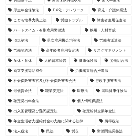
厚生年金保険法
DX化・テレワーク
育児・介護休業法
こども性暴力防止法
労働トラブル
障害者雇用促進法
パートタイム・有期雇用労働法
採用・人材育成
RI規制法
男女雇用機会均等法
労働者派遣法
労働契約法
高年齢者雇用安定法
リスクマネジメント
産休・育休
人的資本経営
健康保険法
労働組合法
両立支援等助成金
労働施策総合推進法
社会保険審査官及び社会保険審査会法
行政不服審査法
最低賃金法
職業安定法
医療法
国民健康保険法
確定拠出年金法
個人情報保護法
出入国管理及び難民認定法
確定給付企業年金法
年金生活者支援給付金の支給に関する法律
所得税法
法人税法
民法
労災
労働関係調整法