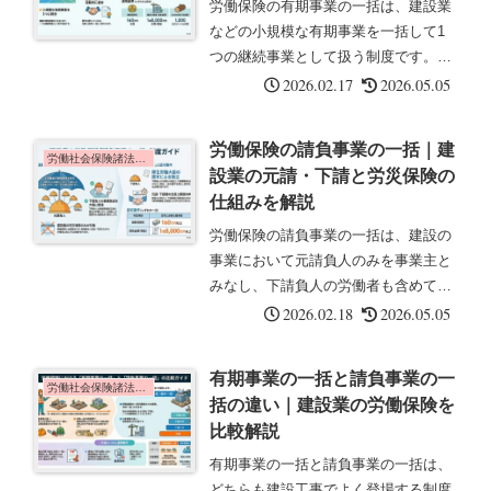
労働保険の有期事業の一括は、建設業
などの小規模な有期事業を一括して1
つの継続事業として扱う制度です。こ
の記事では、一括の要件とメリットに
2026.02.17
2026.05.05
ついて解説します。有期事業の一括と
は有期事業の一括とは、建設業や立木
労働保険の請負事業の一括｜建
の伐採の事業で、小規模な有期事業
労働社会保険諸法令の基礎知識
設業の元請・下請と労災保険の
(工...
仕組みを解説
労働保険の請負事業の一括は、建設の
事業において元請負人のみを事業主と
みなし、下請負人の労働者も含めて一
括して労災保険を適用する制度です。
2026.02.18
2026.05.05
この記事では、一括の効果と下請負事
業の分離について解説します。請負事
有期事業の一括と請負事業の一
業の一括とは請負事業の一括とは、建
労働社会保険諸法令の基礎知識
括の違い｜建設業の労働保険を
設...
比較解説
有期事業の一括と請負事業の一括は、
どちらも建設工事でよく登場する制度