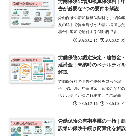
労働保険の増加概算保険料｜申
に使用するすべての労働者に支払う賃
労働社会保険諸法令の基礎知識
告が必要な2つの要件を解説
金...
労働保険の増加概算保険料は、保険年
度の途中で賃金総額が大幅に増加した
場合に追加で納付する保険料です。こ
の記事では、申告・納付が必要となる
2026.02.15
2026.05.05
要件と期限について解説します。増加
概算保険料とは増加概算保険料とは、
労働保険の認定決定・追徴金・
保険年度の途中で賃金総額の見込額が
労働社会保険諸法令の基礎知識
延滞金｜未納時のペナルティを
大...
解説
労働保険料の申告や納付を怠った場
合、認定決定や追徴金、延滞金などの
ペナルティが課されます。この記事で
は、これらのペナルティの内容につい
2026.02.16
2026.05.05
て解説します。認定決定とは認定決定
とは、事業主が保険料の申告をしない
労働保険の有期事業の一括｜建
場合、政府が保険料の額を決定するこ
労働社会保険諸法令の基礎知識
設業の保険手続き簡素化を解説
とで...