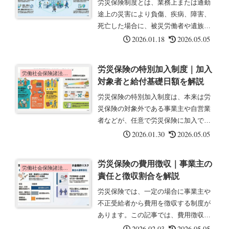
労災保険制度とは、業務上または通勤
途上の災害により負傷、疾病、障害、
死亡した場合に、被災労働者や遺族に
対して必要な保険給付を行う制度で
2026.01.18
2026.05.05
す。制度の目的労働者の業務上の事由
または通勤による負傷、疾病、障害、
労災保険の特別加入制度｜加入
死亡等に対して迅速かつ公正な保護被
労働社会保険諸法令の基礎知識
対象者と給付基礎日額を解説
災労...
労災保険の特別加入制度は、本来は労
災保険の対象外である事業主や自営業
者などが、任意で労災保険に加入でき
る制度です。この記事では、加入対象
2026.01.30
2026.05.05
者の種類と給付基礎日額について解説
します。特別加入制度の趣旨特別加入
労災保険の費用徴収｜事業主の
制度は、本来は労災保険の対象外です
労働社会保険諸法令の基礎知識
責任と徴収割合を解説
が...
労災保険では、一定の場合に事業主や
不正受給者から費用を徴収する制度が
あります。この記事では、費用徴収の
対象となる場合と徴収割合について解
2026.02.03
2026.05.05