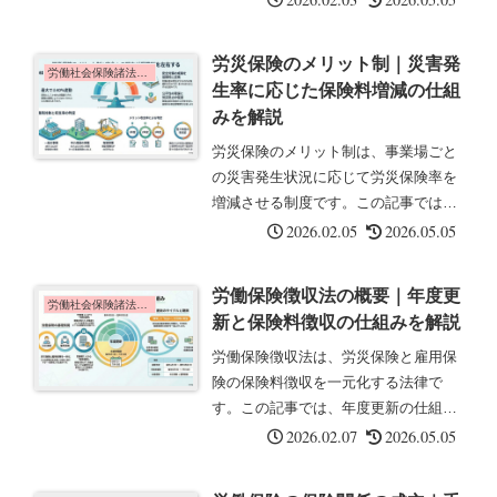
説します。事業主からの費用徴収事業
主に一定の責任がある場合、労災保険
労災保険のメリット制｜災害発
給付の費用の一部または全部が事業主
労働社会保険諸法令の基礎知識
生率に応じた保険料増減の仕組
か...
みを解説
労災保険のメリット制は、事業場ごと
の災害発生状況に応じて労災保険率を
増減させる制度です。この記事では、
メリット制の目的と適用要件について
2026.02.05
2026.05.05
解説します。メリット制とはメリット
制とは、事業場ごとの災害発生状況に
労働保険徴収法の概要｜年度更
応じて、労災保険率を増減させる制度
労働社会保険諸法令の基礎知識
新と保険料徴収の仕組みを解説
で...
労働保険徴収法は、労災保険と雇用保
険の保険料徴収を一元化する法律で
す。この記事では、年度更新の仕組み
と労働保険徴収法の主な内容について
2026.02.07
2026.05.05
解説します。労働保険徴収法の全体像
労働保険が適用される事業主が避けて