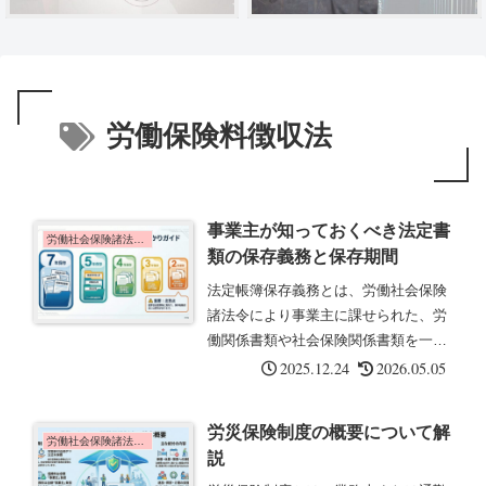
労働保険料徴収法
事業主が知っておくべき法定書
労働社会保険諸法令の基礎知識
類の保存義務と保存期間
法定帳簿保存義務とは、労働社会保険
諸法令により事業主に課せられた、労
働関係書類や社会保険関係書類を一定
期間保存する義務です。労働基準法第
2025.12.24
2026.05.05
109条をはじめ、各法令で具体的な保
存期間と起算日が定められています。
労災保険制度の概要について解
これらの書類は、労働基準監督署の
労働社会保険諸法令の基礎知識
説
調...