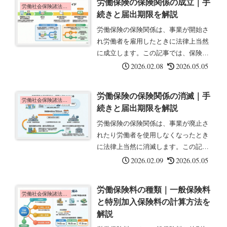
労働保険の保険関係の成立｜手
通れないのが「年度更新」です。これ
労働社会保険諸法令の基礎知識
続きと届出期限を解説
は、...
労働保険の保険関係は、事業が開始さ
れ労働者を雇用したときに法律上当然
に成立します。この記事では、保険関
係成立時の手続きと届出期限について
2026.02.08
2026.05.05
解説します。保険関係の成立とは保険
関係の成立とは、事業が開始され、労
労働保険の保険関係の消滅｜手
働保険の適用事業となったときに、法
労働社会保険諸法令の基礎知識
続きと届出期限を解説
律...
労働保険の保険関係は、事業が廃止さ
れたり労働者を使用しなくなったとき
に法律上当然に消滅します。この記事
では、保険関係消滅時の手続きと届出
2026.02.09
2026.05.05
期限について解説します。保険関係の
消滅とは保険関係の消滅とは、事業が
労働保険料の種類｜一般保険料
廃止・終了したとき、または労働者を
労働社会保険諸法令の基礎知識
と特別加入保険料の計算方法を
使...
解説