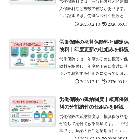
労働保険料には、一般保険料と特別加
入保険料など複数の種類があります。
この記事では、労働保険料の種類と計
算方法について解説します。労働保険
2026.02.10
2026.05.05
料の5つの種類労働保険料は、次の5つ
に分類されます。①一般保険料 通常の
労働保険の概算保険料と確定保
労働者に対する労災保険料と雇用保...
労働社会保険諸法令の基礎知識
険料｜年度更新の仕組みを解説
労働保険では、年度の初めに概算で保
険料を納付し、年度終了後に実績に基
づいて精算する仕組みになっていま
す。この記事では、概算保険料と確定
2026.02.11
2026.05.05
保険料、年度更新の流れについて解説
します。概算保険料とは概算保険料と
労働保険の延納制度｜概算保険
は、保険年度の初めに、その年度に支
労働社会保険諸法令の基礎知識
料の分割納付の仕組みを解説
払う...
労働保険の延納制度は、概算保険料を
分割して納付できる制度です。この記
事では、延納の要件と納期限について
解説します。延納とは延納とは、概算
2026.02.12
2026.05.05