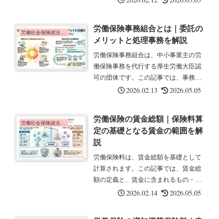
保険料を最大3回に分割して納付でき
る制度です。一括納付が困難な事業主
労働保険事務組合とは｜委託の
の負担を軽減するために設けられてい
労働社会保険諸法令の基礎知識
メリットと処理事務を解説
ま...
労働保険事務組合は、中小事業主の労
働保険事務を代行する厚生労働大臣認
可の団体です。この記事では、事務組
合の役割と委託のメリットについて解
2026.02.13
2026.05.05
説します。労働保険事務組合とは労働
保険事務組合とは、事業主の委託を受
労働保険の賃金総額｜保険料算
けて、労働保険の事務処理を行う団体
労働社会保険諸法令の基礎知識
定の基礎となる賃金の範囲を解
で...
説
労働保険料は、賃金総額を基礎として
計算されます。この記事では、賃金総
額の定義と、賃金に含まれるもの・含
まれないものについて解説します。賃
2026.02.14
2026.05.05
金総額とは賃金総額とは、労働保険料
の算定基礎となる、事業主がその事業