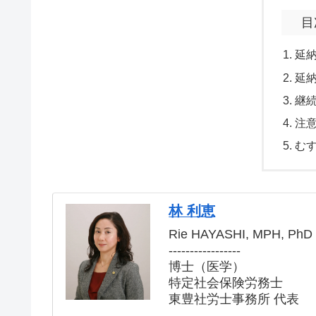
目
延
延
継
注
む
林 利恵
Rie HAYASHI, MPH, PhD
-----------------
博士（医学）
特定社会保険労務士
東豊社労士事務所 代表
-----------------