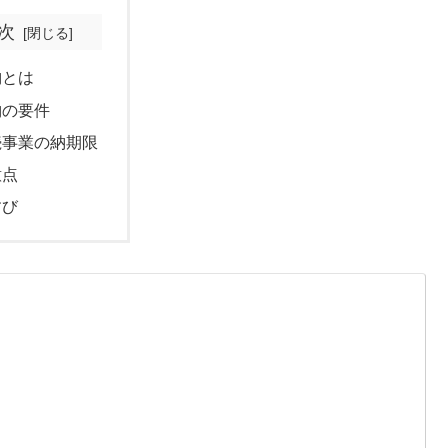
次
納とは
納の要件
続事業の納期限
意点
すび