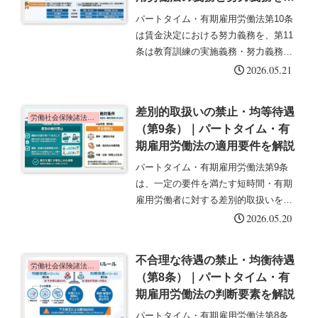
説
パートタイム・有期雇用労働法第10条
は賃金決定における努力義務を、第11
条は教育訓練の実施義務・努力義務を
定めています。この記事では、賃金決
2026.05.21
定の考慮事項・教育訓練の義務の範
囲・2026年10月改正のポイントについ
差別的取扱いの禁止・均等待遇
て解説します。賃金（第10条...
労働社会保険諸法令の基礎知識
（第9条）｜パートタイム・有
期雇用労働法の適用要件を解説
パートタイム・有期雇用労働法第9条
は、一定の要件を満たす短時間・有期
雇用労働者に対する差別的取扱いを絶
対的に禁止する規定です。均衡待遇
2026.05.20
（第8条）とは異なり、要件を満たす
場合は通常の労働者と同一の待遇が保
不合理な待遇の禁止・均衡待遇
障されます。この記事では、均等待遇
労働社会保険諸法令の基礎知識
（第8条）｜パートタイム・有
の適...
期雇用労働法の判断要素を解説
パートタイム・有期雇用労働法第8条