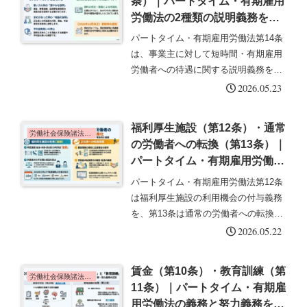
条）｜パートタイム・有期雇用
労働法の2種類の説明義務を解
説
パートタイム・有期雇用労働法第14条
は、事業主に対して短時間・有期雇用
労働者への待遇に関する説明義務を課
しています。雇い入れ時の説明義務と
2026.05.23
求めがあった場合の説明義務の2種類
があります。この記事では各義務の内
福利厚生施設（第12条）・通常
容・説明方法・不利益取扱いの禁止
労働社会保険諸法令の基礎知識
の労働者への転換（第13条）｜
に...
パートタイム・有期雇用労働法
を解説
パートタイム・有期雇用労働法第12条
は福利厚生施設の利用機会の付与義務
を、第13条は通常の労働者への転換推
進措置の義務を定めています。2026年
2026.05.22
10月改正では福利厚生施設の配慮義務
の範囲拡大と転換推進措置の充実が図
賃金（第10条）・教育訓練（第
られました。この記事では各...
労働社会保険諸法令の基礎知識
11条）｜パートタイム・有期雇
用労働法の義務と努力義務を解