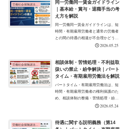
同一労働同一賃金ガイドライン
利厚生の考え方と改正のポイント...
労働社会保険諸法令の基礎知識
｜基本給・賞与・退職手当の考
え方を解説
同一労働同一賃金ガイドラインは、短
時間・有期雇用労働者と通常の労働者
との間の待遇の相違が不合理かどうか
の原則的な考え方と具体例を示したも
2026.05.25
のです。この記事では基本給・賞与・
退職手当について解説します。ガイド
相談体制・苦情処理・不利益取
ラインとは短時間・有期雇用労働者と
労働社会保険諸法令の基礎知識
扱いの禁止・紛争解決｜パート
通...
タイム・有期雇用労働法を解説
パートタイム・有期雇用労働法は、短
時間・有期雇用労働者の権利保護のた
め、相談体制の整備・苦情処理・紛争
解決の仕組みを定めています。この記
2026.05.24
事では、各制度の内容と2026年10月改
正のポイントについて解説します。相
待遇に関する説明義務（第14
談体制の整備（第16条）事業主...
労働社会保険諸法令の基礎知識