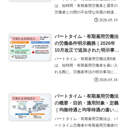
は、短時間・有期雇用労働者と通常の
労働者との間の不合理な待遇の相違を
禁止する規定です。いわゆる均衡待遇
2026.05.19
の根拠条文として、同一労働同一賃金
の中核をなします。この記事では、判
パートタイム・有期雇用労働法
断の3要素・「その他の事情」の内
労働社会保険諸法令の基礎知識
の労働条件明示義務｜2026年
容・...
10月改正で追加された明示事項
を解説
パートタイム・有期雇用労働法第6条
は、短時間・有期雇用労働者を雇い入
れる際に、労働基準法の明示事項に加
えて追加の事項を明示する義務を定め
2026.05.18
ています。2026年10月の施行規則改正
により、明示事項が追加されました。
パートタイム・有期雇用労働法
この記事では、明示すべき事項・...
労働社会保険諸法令の基礎知識
の概要・目的・適用対象・定義
｜均衡待遇と均等待遇の違いを
解説
パートタイム・有期雇用労働法は、パ
ートタイム労働者や有期雇用労働者の