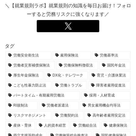
＼【就業規則ラボ】就業規則の知識を毎日お届け！フォロ
ーすると労務リスクに強くなります／
タグ
労働安全衛生法
雇用保険法
労働基準法
労働者災害補償保険法
労働保険料徴収法
国民年金法
厚生年金保険法
DX化・テレワーク
育児・介護休業法
こども性暴力防止法
労働トラブル
障害者雇用促進法
パートタイム・有期雇用労働法
採用・人材育成
RI規制法
労働者派遣法
男女雇用機会均等法
リスクマネジメント
労働契約法
高年齢者雇用安定法
産休・育休
人的資本経営
労働組合法
健康保険法
両立支援等助成金
労働施策総合推進法
国民健康保険法