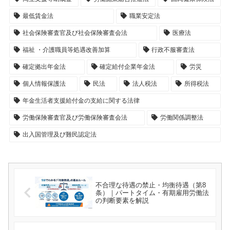
最低賃金法
職業安定法
社会保険審査官及び社会保険審査会法
医療法
福祉 ・介護職員等処遇改善加算
行政不服審査法
確定拠出年金法
確定給付企業年金法
労災
個人情報保護法
民法
法人税法
所得税法
年金生活者支援給付金の支給に関する法律
労働保険審査官及び労働保険審査会法
労働関係調整法
出入国管理及び難民認定法
不合理な待遇の禁止・均衡待遇（第8
条）｜パートタイム・有期雇用労働法
の判断要素を解説