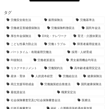
タグ
労働安全衛生法
雇用保険法
労働基準法
労働者災害補償保険法
労働保険料徴収法
国民年金法
厚生年金保険法
DX化・テレワーク
育児・介護休業法
こども性暴力防止法
労働トラブル
障害者雇用促進法
パートタイム・有期雇用労働法
採用・人材育成
RI規制法
労働者派遣法
男女雇用機会均等法
リスクマネジメント
労働契約法
高年齢者雇用安定法
産休・育休
人的資本経営
労働組合法
健康保険法
両立支援等助成金
労働施策総合推進法
国民健康保険法
最低賃金法
職業安定法
社会保険審査官及び社会保険審査会法
医療法
行政不服審査法
福祉 ・介護職員等処遇改善加算