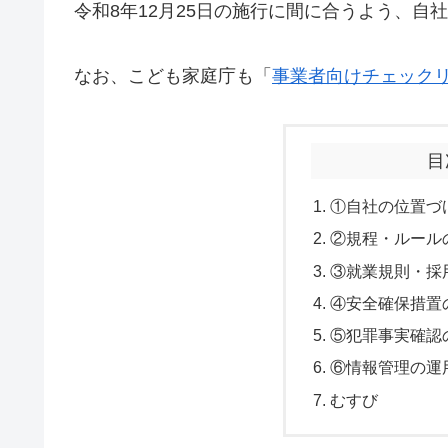
令和8年12月25日の施行に間に合うよう、自
なお、こども家庭庁も「
事業者向けチェック
目
①自社の位置づ
②規程・ルール
③就業規則・採
④安全確保措置
⑤犯罪事実確認
⑥情報管理の運
むすび