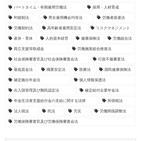
パートタイム・有期雇用労働法
採用・人材育成
RI規制法
男女雇用機会均等法
労働者派遣法
労働契約法
高年齢者雇用安定法
リスクマネジメント
産休・育休
人的資本経営
健康保険法
労働組合法
両立支援等助成金
労働施策総合推進法
社会保険審査官及び社会保険審査会法
行政不服審査法
最低賃金法
職業安定法
医療法
国民健康保険法
確定拠出年金法
個人情報保護法
出入国管理及び難民認定法
確定給付企業年金法
年金生活者支援給付金の支給に関する法律
所得税法
法人税法
民法
労災
労働関係調整法
労働保険審査官及び労働保険審査会法