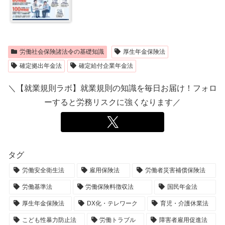
労働社会保険諸法令の基礎知識
厚生年金保険法
確定拠出年金法
確定給付企業年金法
＼【就業規則ラボ】就業規則の知識を毎日お届け！フォロ
ーすると労務リスクに強くなります／
タグ
労働安全衛生法
雇用保険法
労働者災害補償保険法
労働基準法
労働保険料徴収法
国民年金法
厚生年金保険法
DX化・テレワーク
育児・介護休業法
こども性暴力防止法
労働トラブル
障害者雇用促進法