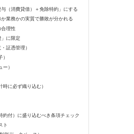
「貸与（消費貸借）＋免除特約」にする
研修か業務かの実質で勝敗が分かれる
の合理性
費」に限定
同意・証憑管理）
子）
ュー）
設計時に必ず織り込む）
除特約付）に盛り込むべき条項チェック
スト