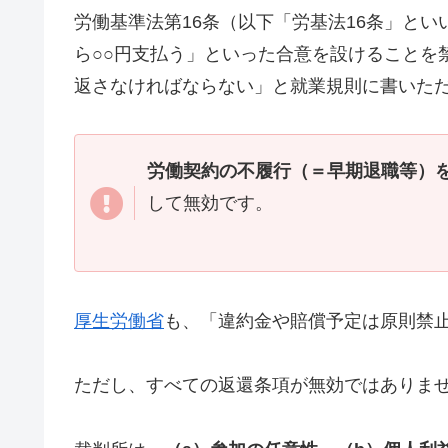
労働基準法第16条（以下「労基法16条」と
ら○○円支払う」といった合意を設けることを
返さなければならない」と就業規則に書いた
労働契約の不履行（＝早期退職等）
して無効です。
厚生労働省
も、「違約金や賠償予定は原則禁
ただし、すべての返還条項が無効ではありま