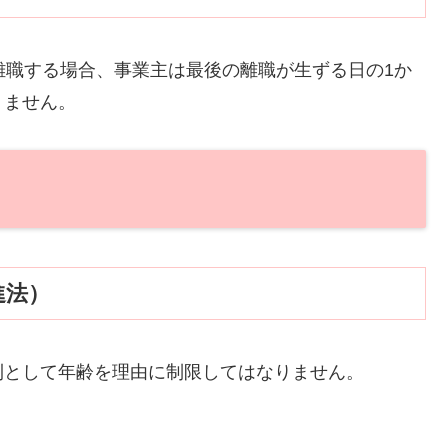
離職する場合、事業主は最後の離職が生ずる日の1か
りません。
進法）
則として年齢を理由に制限してはなりません。
。