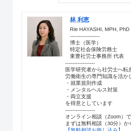
林 利恵
Rie HAYASHI, MPH, PhD
-----------------
博士（医学）
特定社会保険労務士
東豊社労士事務所 代表
-----------------
医学研究者から社労士へ転
労働衛生の専門知識を活か
・就業規則作成
・メンタルヘルス対策
・両立支援
を得意としています
-----------------
オンライン相談（Zoom）
まずは無料相談（30分）か
【無料相談お申し込み】