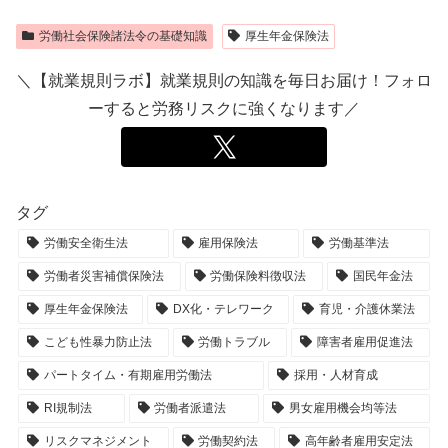
労働社会保険諸法令の基礎知識
厚生年金保険法
＼【就業規則ラボ】就業規則の知識を毎日お届け！フォロ
ーすると労務リスクに強くなります／
タグ
労働安全衛生法
雇用保険法
労働基準法
労働者災害補償保険法
労働保険料徴収法
国民年金法
厚生年金保険法
DX化・テレワーク
育児・介護休業法
こども性暴力防止法
労働トラブル
障害者雇用促進法
パートタイム・有期雇用労働法
採用・人材育成
RI規制法
労働者派遣法
男女雇用機会均等法
リスクマネジメント
労働契約法
高年齢者雇用安定法