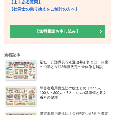
【よくある質問】
【社労士の乗り換えをご検討の方へ】
【無料相談お申し込み】
新着記事
福祉・介護職員等処遇改善加算とは｜制度
の沿革と令和8年度改定の全体像を解説
障害者雇用促進法の総まとめ｜37.5人・
100人・300人・5人、4つの基準値と条文
番号の整理
障害者雇用促進法｜公務部門の特則と障害