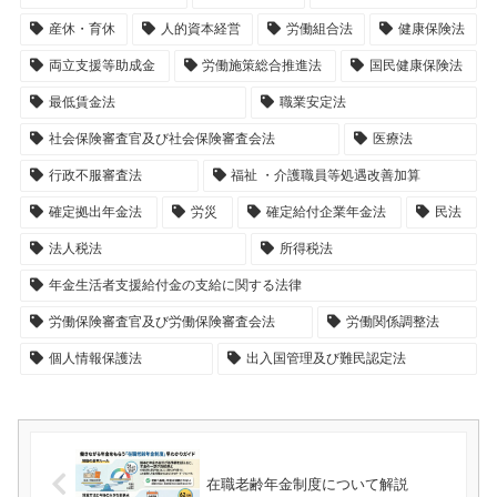
産休・育休
人的資本経営
労働組合法
健康保険法
両立支援等助成金
労働施策総合推進法
国民健康保険法
最低賃金法
職業安定法
社会保険審査官及び社会保険審査会法
医療法
行政不服審査法
福祉 ・介護職員等処遇改善加算
確定拠出年金法
労災
確定給付企業年金法
民法
法人税法
所得税法
年金生活者支援給付金の支給に関する法律
労働保険審査官及び労働保険審査会法
労働関係調整法
個人情報保護法
出入国管理及び難民認定法
在職老齢年金制度について解説