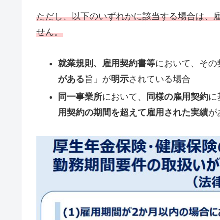
ただし、以下のいずれかに該当する場合は、
せん。
就業規則、雇用契約書等
において、その
がある
旨」が
明示
されている場合
同一事業所
において、
同様の雇用契約
に
用契約の期間を超えて雇用された実績
が