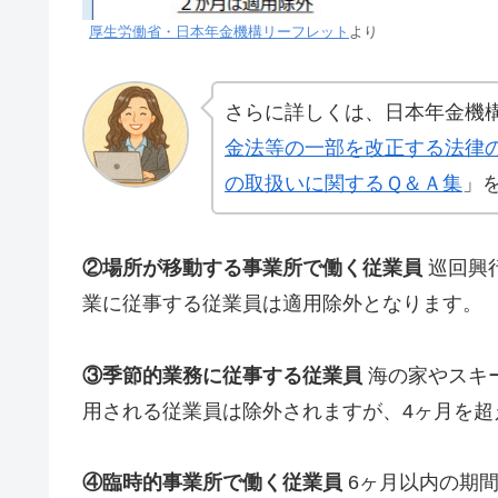
厚生労働省・日本年金機構リーフレット
より
さらに詳しくは、日本年金機
金法等の一部を改正する法律の
の取扱いに関するＱ＆Ａ集
」
②場所が移動する事業所で働く従業員
巡回興
業に従事する従業員は適用除外となります。
③季節的業務に従事する従業員
海の家やスキ
用される従業員は除外されますが、4ヶ月を超
④臨時的事業所で働く従業員
6ヶ月以内の期