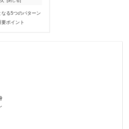
となる5つのパターン
重要ポイント
身
し