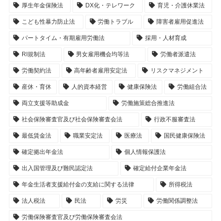
厚生年金保険法
DX化・テレワーク
育児・介護休業法
こども性暴力防止法
労働トラブル
障害者雇用促進法
パートタイム・有期雇用労働法
採用・人材育成
RI規制法
男女雇用機会均等法
労働者派遣法
労働契約法
高年齢者雇用安定法
リスクマネジメント
産休・育休
人的資本経営
健康保険法
労働組合法
両立支援等助成金
労働施策総合推進法
社会保険審査官及び社会保険審査会法
行政不服審査法
最低賃金法
職業安定法
医療法
国民健康保険法
確定拠出年金法
個人情報保護法
出入国管理及び難民認定法
確定給付企業年金法
年金生活者支援給付金の支給に関する法律
所得税法
法人税法
民法
労災
労働関係調整法
労働保険審査官及び労働保険審査会法