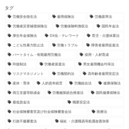
タグ
労働安全衛生法
雇用保険法
労働基準法
労働者災害補償保険法
労働保険料徴収法
国民年金法
厚生年金保険法
DX化・テレワーク
育児・介護休業法
こども性暴力防止法
労働トラブル
障害者雇用促進法
パートタイム・有期雇用労働法
採用・人材育成
RI規制法
労働者派遣法
男女雇用機会均等法
リスクマネジメント
労働契約法
高年齢者雇用安定法
産休・育休
人的資本経営
労働組合法
健康保険法
両立支援等助成金
労働施策総合推進法
国民健康保険法
最低賃金法
職業安定法
社会保険審査官及び社会保険審査会法
医療法
行政不服審査法
福祉 ・介護職員等処遇改善加算