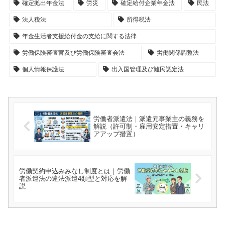
確定拠出年金法
労災
確定給付企業年金法
民法
法人税法
所得税法
年金生活者支援給付金の支給に関する法律
労働保険審査官及び労働保険審査会法
労働関係調整法
個人情報保護法
出入国管理及び難民認定法
労働者派遣法｜派遣元事業主の義務を
解説（許可制・雇用安定措置・キャリ
アアップ措置）
労働契約申込みみなし制度とは｜労働
者派遣法の違法派遣4類型と対応を解
説