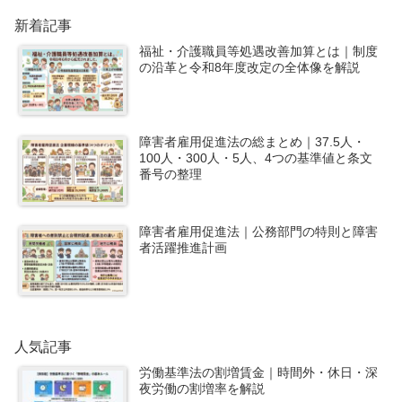
新着記事
福祉・介護職員等処遇改善加算とは｜制度
の沿革と令和8年度改定の全体像を解説
障害者雇用促進法の総まとめ｜37.5人・
100人・300人・5人、4つの基準値と条文
番号の整理
障害者雇用促進法｜公務部門の特則と障害
者活躍推進計画
人気記事
労働基準法の割増賃金｜時間外・休日・深
夜労働の割増率を解説