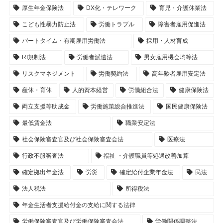
厚生年金保険法
DX化・テレワーク
育児・介護休業法
こども性暴力防止法
労働トラブル
障害者雇用促進法
パートタイム・有期雇用労働法
採用・人材育成
RI規制法
労働者派遣法
男女雇用機会均等法
リスクマネジメント
労働契約法
高年齢者雇用安定法
産休・育休
人的資本経営
労働組合法
健康保険法
両立支援等助成金
労働施策総合推進法
国民健康保険法
最低賃金法
職業安定法
社会保険審査官及び社会保険審査会法
医療法
行政不服審査法
福祉 ・介護職員等処遇改善加算
確定拠出年金法
労災
確定給付企業年金法
民法
法人税法
所得税法
年金生活者支援給付金の支給に関する法律
労働保険審査官及び労働保険審査会法
労働関係調整法