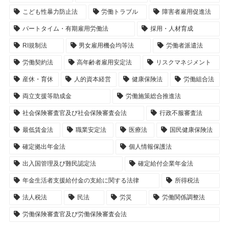
こども性暴力防止法
労働トラブル
障害者雇用促進法
パートタイム・有期雇用労働法
採用・人材育成
RI規制法
男女雇用機会均等法
労働者派遣法
労働契約法
高年齢者雇用安定法
リスクマネジメント
産休・育休
人的資本経営
健康保険法
労働組合法
両立支援等助成金
労働施策総合推進法
社会保険審査官及び社会保険審査会法
行政不服審査法
最低賃金法
職業安定法
医療法
国民健康保険法
確定拠出年金法
個人情報保護法
出入国管理及び難民認定法
確定給付企業年金法
年金生活者支援給付金の支給に関する法律
所得税法
法人税法
民法
労災
労働関係調整法
労働保険審査官及び労働保険審査会法