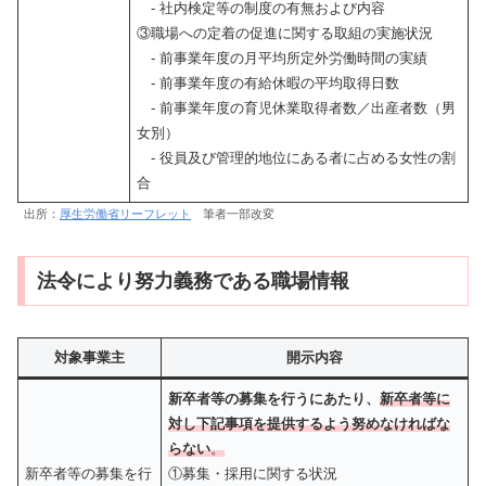
- 社内検定等の制度の有無および内容
③職場への定着の促進に関する取組の実施状況
- 前事業年度の月平均所定外労働時間の実績
- 前事業年度の有給休暇の平均取得日数
- 前事業年度の育児休業取得者数／出産者数（男
女別）
- 役員及び管理的地位にある者に占める女性の割
合
出所：
厚生労働省リーフレット
筆者一部改変
法令により努力義務である職場情報
対象事業主
開示内容
新卒者等の募集を行うにあたり、
新卒者等に
対し
下記事項を提供するよう努めなければな
らない
。
新卒者等の募集を行
①募集・採用に関する状況