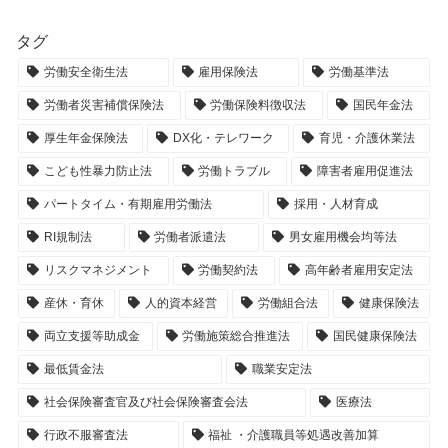
タグ
労働安全衛生法
雇用保険法
労働基準法
労働者災害補償保険法
労働保険料徴収法
国民年金法
厚生年金保険法
DX化・テレワーク
育児・介護休業法
こども性暴力防止法
労働トラブル
障害者雇用促進法
パートタイム・有期雇用労働法
採用・人材育成
RI規制法
労働者派遣法
男女雇用機会均等法
リスクマネジメント
労働契約法
高年齢者雇用安定法
産休・育休
人的資本経営
労働組合法
健康保険法
両立支援等助成金
労働施策総合推進法
国民健康保険法
最低賃金法
職業安定法
社会保険審査官及び社会保険審査会法
医療法
行政不服審査法
福祉 ・介護職員等処遇改善加算