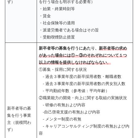
ず）
を行う場合も明示する必要有）
・始業・終業時刻等
・賃金
・社会保険等の適用
・派遣労働者である場合はその旨
・受動喫煙防止措置
新卒者等の募集を行うにあたり、
新卒者等の求め
があった場合
には①～③のそれぞれについて１つ
以上の情報を提供しなければならない
。
①募集・採用に関する状況
- 過去３事業年度の新卒採用者数・離職者数
- 過去３事業年度の新卒採用者数の男女別人数
- 平均勤続年数（参考値：平均年齢）
②職業能力の開発・向上に関する取組の実施状況
- 研修の有無および内容
新卒者等の募
-自己啓発支援の有無および内容
集を行う事業
- メンター制度の有無
主（規模問わ
- キャリアコンサルティング制度の有無および内
ず）
容