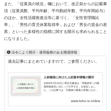
また、「従業員の状況」欄において、改正前からの記載事
項（従業員数、平均年齢、平均勤続年数、平均年間給与）
のほか、女性活躍推進法等に基づく、「女性管理職比
率」、「男性の育児休業取得率」および「男女の賃金の差
異」といった多様性の指標に関する開示も求められること
になりました。
法令により開示・適用義務のある職場情報
過去記事にまとめていますので、ご参照ください。
人材確保に向けた人的資本情報の開示
令和6年3月29日に厚生労働省は「求職者等への職
場情報提供に当たっての手引き」を策定しまし
た。この記事では「労働者の募集の有無にかかわ
らず定期的な公表が求められるものまたは公表す
ることが望ましいとされているもの」に絞って情
www.toho-sr.online
報開示の方法について説明します。