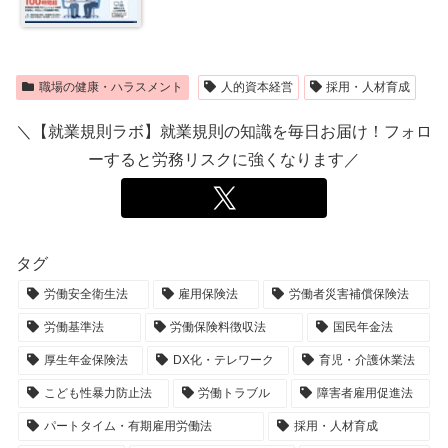
職場の健康・ハラスメント
人的資本経営
採用・人材育成
＼【就業規則ラボ】就業規則の知識を毎日お届け！フォロ
ーすると労務リスクに強くなります／
タグ
労働安全衛生法
雇用保険法
労働者災害補償保険法
労働基準法
労働保険料徴収法
国民年金法
厚生年金保険法
DX化・テレワーク
育児・介護休業法
こども性暴力防止法
労働トラブル
障害者雇用促進法
パートタイム・有期雇用労働法
採用・人材育成