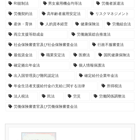
RI規制法
男女雇用機会均等法
労働者派遣法
労働契約法
高年齢者雇用安定法
リスクマネジメント
産休・育休
人的資本経営
健康保険法
労働組合法
両立支援等助成金
労働施策総合推進法
社会保険審査官及び社会保険審査会法
行政不服審査法
最低賃金法
職業安定法
医療法
国民健康保険法
確定拠出年金法
個人情報保護法
出入国管理及び難民認定法
確定給付企業年金法
年金生活者支援給付金の支給に関する法律
所得税法
法人税法
民法
労災
労働関係調整法
労働保険審査官及び労働保険審査会法