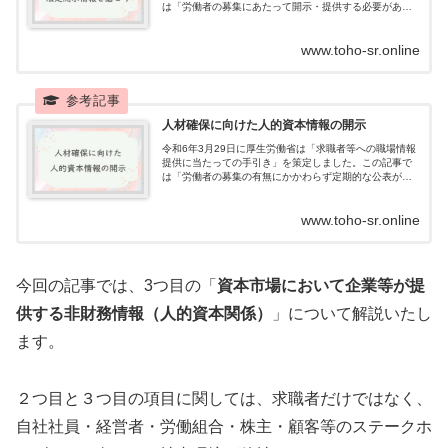
は「労働者の募集にあたって開示・提供する必要がある
もの」に絞り、ハローワークインターネットサービスを
用いた求職者への情報開示の方法について説明します。
www.toho-sr.online
人材確保に向けた人的資本情報の開示
令和6年3月29日に厚生労働省は「求職者等への職場情報
提供に当たっての手引き」を策定しました。この記事で
は「労働者の募集の有無にかかわらず定期的な公表が求
められるものまたは公表することが望ましいとされてい
るもの」に絞って情報開示の方法について説明します。
www.toho-sr.online
今回の記事では、3つ目の「
資本市場において企業等が提
供する非財務情報（人的資本関係）
」について解説いたし
ます。
２つ目と３つ目の項目に関しては、求職者だけではなく、
自社社員・経営者・労働組合・株主・顧客等のステークホ